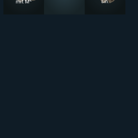
mit M
sin.